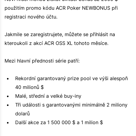
použitím promo kódu ACR Poker NEWBONUS při
registraci nového účtu.
Jakmile se zaregistrujete, můžete se přihlásit na
kteroukoli z akcí ACR OSS XL tohoto měsíce.
Mezi hlavní přednosti série patří:
Rekordní garantovaný prize pool ve výši alespoň
40 milionů $
Malé, střední a velké buy-iny
Tři události s garantovanými minimálně 2 miliony
dolarů
Další akce za 1 500 000 $ a 1 milion $