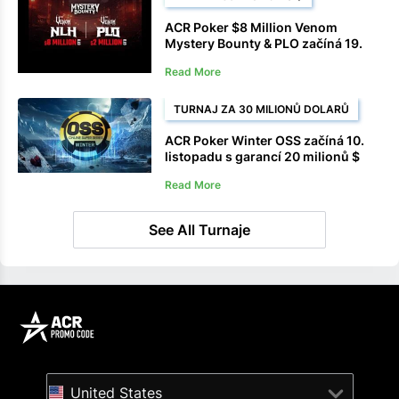
ACR Poker $8 Million Venom
Mystery Bounty & PLO začíná 19.
ledna
Read More
TURNAJ ZA 30 MILIONŮ DOLARŮ
ACR Poker Winter OSS začíná 10.
listopadu s garancí 20 milionů $
Read More
See All Turnaje
United States