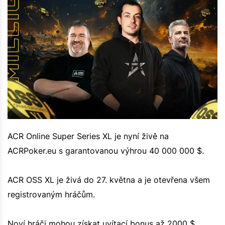
ACR Online Super Series XL je nyní živě na
ACRPoker.eu s garantovanou výhrou 40 000 000 $.
ACR OSS XL je živá do 27. května a je otevřena všem
registrovaným hráčům.
Noví hráči mohou získat uvítací bonus až 2000 $