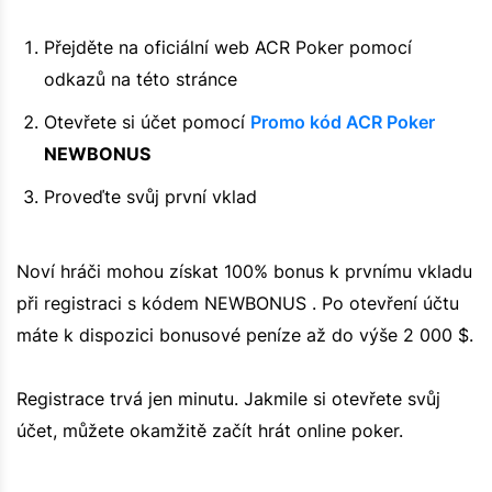
Přejděte na oficiální web ACR Poker pomocí
odkazů na této stránce
Otevřete si účet pomocí
Promo kód ACR Poker
NEWBONUS
Proveďte svůj první vklad
Noví hráči mohou získat 100% bonus k prvnímu vkladu
při registraci s kódem NEWBONUS . Po otevření účtu
máte k dispozici bonusové peníze až do výše 2 000 $.
Registrace trvá jen minutu. Jakmile si otevřete svůj
účet, můžete okamžitě začít hrát online poker.