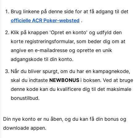
Brug linkene på denne side for at få adgang til det
officielle ACR Poker-websted
.
Klik på knappen 'Opret en konto' og udfyld den
korte registreringsformular, som beder dig om at
angive en e-mailadresse og oprette en unik
adgangskode til din konto.
Når du bliver spurgt, om du har en kampagnekode,
skal du indtaste
NEWBONUS
i boksen. Ved at bruge
denne kode kan du kvalificere dig til det maksimale
bonustilbud.
Din nye konto er nu åben, og du kan få din bonus og
downloade appen.