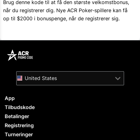
Brug denne kode til at få den største velkomstbonus,
når du registrerer dig. Nye ACR Poker-spillere kan få
op til $2000 i bonuspenge, når de registrerer sig.
United States
App
Tilbudskode
Betalinger
Registrering
Turneringer