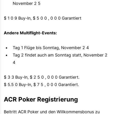
November 2 5
$ 1 0 9 Buy-In, $ 5 0 0 , 0 0 0 Garantiert
Andere Multiflight-Events:
Tag 1 Flüge bis Sonntag, November 2 4
Tag 2 findet auch am Sonntag statt, November 2
4
$ 3 3 Buy-In, $ 2 5 0 , 0 0 0 Garantiert.
$ 5.5 0 Buy-In, $ 7 5 , 0 0 0 Garantiert.
ACR Poker Registrierung
Beitritt ACR Poker und den Willkommensbonus zu