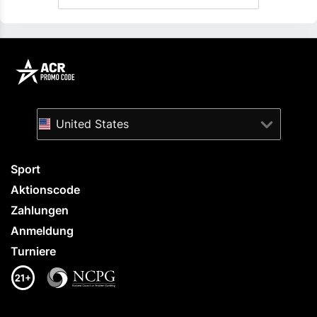
United States
Sport
Aktionscode
Zahlungen
Anmeldung
Turniere