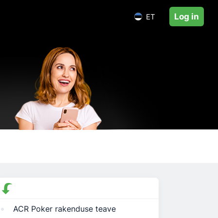
Log in
ET
ACR Poker rakenduse teave