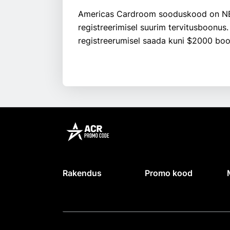
Americas Cardroom sooduskood on NE
registreerimisel suurim tervitusboonu
registreerumisel saada kuni $2000 boo
Rakendus
Promo kood