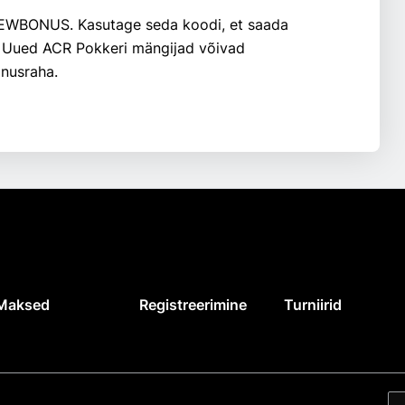
WBONUS. Kasutage seda koodi, et saada
s. Uued ACR Pokkeri mängijad võivad
nusraha.
Maksed
Registreerimine
Turniirid