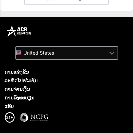
United States
ການແຂ່ງຂັນ
ລະຫັດໂປຣໂມຊັນ
ການຈ່າຍເງິນ
ການລົງທະບຽນ
ແອັບ