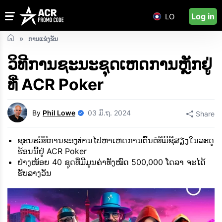
Log in
LO
ການແຂ່ງຂັນ
ວິທີການຊະນະຊຸດເຫດການຫຼັກຢູ່
ທີ່ ACR Poker
By
Phil Lowe
03 ມິ.ຖ. 2024
Share
ຊະນະວິທີການຂອງທ່ານໄປຫາເຫດການຕົ້ນຕໍທີ່ມີຊື່ສຽງໃນລະດູ
ຮ້ອນນີ້ຢູ່ ACR Poker
ຢ່າງໜ້ອຍ 40 ຊຸດທີ່ມີມູນຄ່າທັງໝົດ 500,000 ໂດລາ ຈະໄດ້
ຮັບລາງວັນ