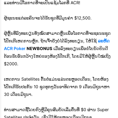
ແລະທ່ານມີໂອກາດທີ່ຈະເປັນແຊ້ມໂລກທີ່ ACR!
ຜູ້ຊະນະແຕ່ລະຄົນຈະໄດ້ຮັບຊຸດທີ່ມີມູນຄ່າ $12,500.
ຜູ້ຫຼິ້ນທີ່ລົງທະບຽນທັງໝົດສາມາດຫຼິ້ນເພື່ອໂອກາດທີ່ຈະຊະນະຊຸດ
ໂປ໊ກເກີເຫດການຫຼັກ. ຖ້າເຈົ້າຍັງບໍ່ໄດ້ລົງທະບຽນ, ໃຫ້ໃຊ້
ລະຫັດ
ACR Poker
NEWBONUS
ເມື່ອລົງທະບຽນເພື່ອຂໍໂບນັດຍິນດີ
ຕ້ອນຮັບອັນກວ້າງໃຫຍ່ຂອງຫ້ອງໂປ໊ກເກີ, ໂດຍມີໃຫ້ຜູ້ຫຼິ້ນໃໝ່ເຖິງ
$2000.
ເຫດການ Satellites ຕົ້ນຕໍແມ່ນແລ່ນຕະຫຼອດເດືອນ, ໂດຍຫ້ອງ
ໂປ໊ກເກີຮັບປະກັນ 10 ຊຸດທຸກໆວັນອາທິດຈາກ 9 ເດືອນມິຖຸນາຫາ
30 ເດືອນມິຖຸນາ.
ທ່ານສາມາດຊື້ໂດຍກົງຫຼືມີຄຸນສົມບັດເລີ່ມຕົ້ນທີ່ $0 ຜ່ານ Super
Satellites ປະຈໍາວັນ, ເຊິ່ງມີໃຫ້ຕະຫຼອດເດືອນມິຖຸນາ.