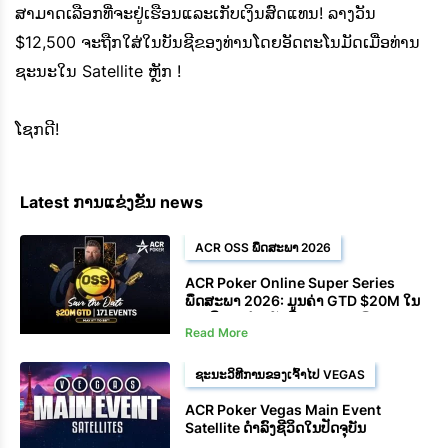
ສາມາດເລືອກທີ່ຈະຢູ່ເຮືອນແລະເກັບເງິນສົດແທນ! ລາງວັນ
$12,500 ຈະຖືກໃສ່ໃນບັນຊີຂອງທ່ານໂດຍອັດຕະໂນມັດເມື່ອທ່ານ
ຊະນະໃນ Satellite ຫຼັກ !
ໂຊກ​ດີ!
Latest ການແຂ່ງຂັນ news
ACR OSS ພຶດສະພາ 2026
ACR Poker Online Super Series
ພຶດສະພາ 2026: ມູນຄ່າ GTD $20M ໃນ
171 ກິດຈະກຳ, ວັນທີ 11 ຫາ 25 ພຶດສະພາ
Read More
ຊະນະວິທີການຂອງເຈົ້າໄປ VEGAS
ACR Poker Vegas Main Event
Satellite ດໍາລົງຊີວິດໃນປັດຈຸບັນ