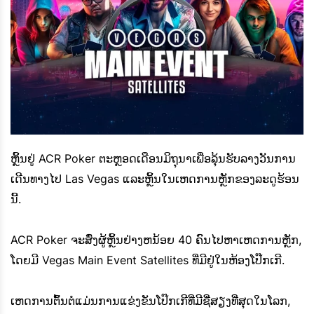
ຫຼິ້ນຢູ່ ACR Poker ຕະຫຼອດເດືອນມິຖຸນາເພື່ອລຸ້ນຮັບລາງວັນການ
ເດີນທາງໄປ Las Vegas ແລະຫຼິ້ນໃນເຫດການຫຼັກຂອງລະດູຮ້ອນ
ນີ້.
ACR Poker ຈະສົ່ງຜູ້ຫຼິ້ນຢ່າງຫນ້ອຍ 40 ຄົນໄປຫາເຫດການຫຼັກ,
ໂດຍມີ Vegas Main Event Satellites ທີ່ມີຢູ່ໃນຫ້ອງໂປ໊ກເກີ.
ເຫດການຕົ້ນຕໍແມ່ນການແຂ່ງຂັນໂປ໊ກເກີທີ່ມີຊື່ສຽງທີ່ສຸດໃນໂລກ,