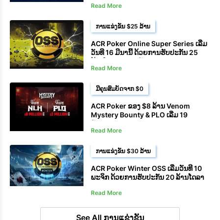
Read More
ການແຂ່ງຂັນ $25 ລ້ານ
ACR Poker Online Super Series ເລີ່ມ
ວັນທີ 16 ມີນານີ້ ດ້ວຍການຮັບປະກັນ 25
ລ້ານໂດລາສະຫະລັດ
Read More
ມີຄຸນສົມບັດຈາກ $0
ACR Poker ຂອງ $8 ລ້ານ Venom
Mystery Bounty & PLO ເລີ່ມ 19
ມັງກອນ
Read More
ການແຂ່ງຂັນ $30 ລ້ານ
ACR Poker Winter OSS ເລີ່ມວັນທີ 10
ພະຈິກ ດ້ວຍການຮັບປະກັນ 20 ລ້ານໂດລາ
Read More
See All ການແຂ່ງຂັນ