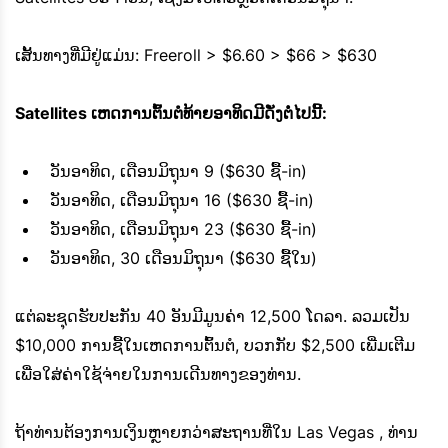
ເສັ້ນທາງທີ່ມີຢູ່ແມ່ນ: Freeroll > $6.60 > $66 > $630
Satellites ​ເຫດ​ການ​ຕົ້ນ​ຕໍ​ທ້າຍ​ອາ​ທິດ​ມີ​ດັ່ງ​ຕໍ່​ໄປ​ນີ້​:
ວັນອາທິດ, ເດືອນມິຖຸນາ 9 ($630 ຊື້-in)
ວັນອາທິດ, ເດືອນມິຖຸນາ 16 ($630 ຊື້-in)
ວັນອາທິດ, ເດືອນມິຖຸນາ 23 ($630 ຊື້-in)
ວັນ​ອາ​ທິດ, 30 ເດືອນ​ມິ​ຖຸ​ນາ ($630 ຊື້​ໃນ)
ແຕ່ລະຊຸດຮັບປະກັນ 40 ອັນມີມູນຄ່າ 12,500 ໂດລາ. ລວມເປັນ
$10,000 ການຊື້ໃນເຫດການຕົ້ນຕໍ, ບວກກັບ $2,500 ເພີ່ມເຕີມ
ເພື່ອໃສ່ຄ່າໃຊ້ຈ່າຍໃນການເດີນທາງຂອງທ່ານ.
ຖ້າທ່ານຕ້ອງການເງິນຫຼາຍກວ່າສະຖານທີ່ໃນ Las Vegas , ທ່ານ