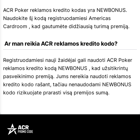
ACR Poker reklamos kredito kodas yra NEWBONUS.
Naudokite šį kodą registruodamiesi Americas
Cardroom , kad gautumėte didžiausią turimą premiją.
 Ar man reikia ACR reklamos kredito kodo?
Registruodamiesi nauji žaidėjai gali naudoti ACR Poker
reklamos kredito kodą NEWBONUS , kad užsitikrintų
pasveikinimo premiją. Jums nereikia naudoti reklamos
kredito kodo rašant, tačiau nenaudodami NEWBONUS
kodo rizikuojate prarasti visą premijos sumą.