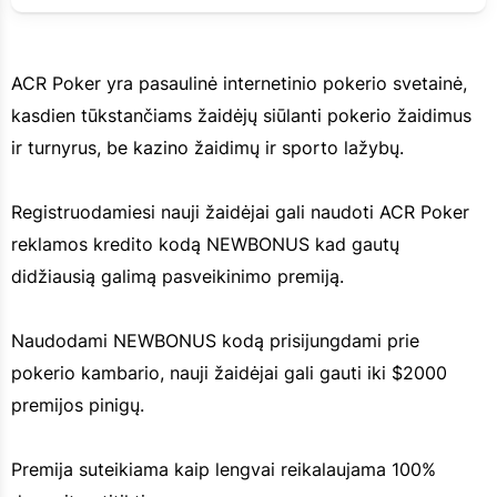
ACR Poker yra pasaulinė internetinio pokerio svetainė,
kasdien tūkstančiams žaidėjų siūlanti pokerio žaidimus
ir turnyrus, be kazino žaidimų ir sporto lažybų.
Registruodamiesi nauji žaidėjai gali naudoti ACR Poker
reklamos kredito kodą NEWBONUS kad gautų
didžiausią galimą pasveikinimo premiją.
Naudodami NEWBONUS kodą prisijungdami prie
pokerio kambario, nauji žaidėjai gali gauti iki $2000
premijos pinigų.
Premija suteikiama kaip lengvai reikalaujama 100%