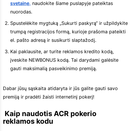
svetainę,
naudokite šiame puslapyje pateiktas
nuorodas.
Spustelėkite mygtuką „Sukurti paskyrą“ ir užpildykite
trumpą registracijos formą, kurioje prašoma pateikti
el. pašto adresą ir susikurti slaptažodį.
Kai paklausite, ar turite reklamos kredito kodą,
įveskite NEWBONUS kodą. Tai darydami galėsite
gauti maksimalią pasveikinimo premiją.
Dabar jūsų sąskaita atidaryta ir jūs galite gauti savo
premiją ir pradėti žaisti internetinį pokerį!
 Kaip naudotis ACR pokerio 
reklamos kodu