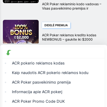
ACR Poker reklaminio kodo vadovas –
Visas pasveikinimo premijos ir
NEWBONUS kodo vadovas
DIDELĖ PREMIJA
ACR Poker reklamos kredito kodas
NEWBONUS – gaukite iki $2000
premiją su šiuo kodu
ACR pokerio reklamos kodas
Kaip naudotis ACR pokerio reklamos kodu
ACR Poker pasveikinimo premija
Informacija apie ACR pokerį
ACR Poker Promo Code DUK