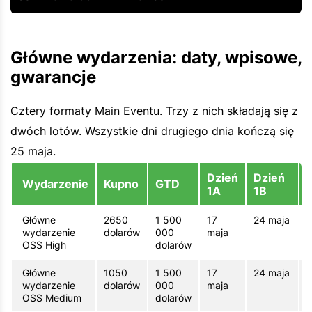
Główne wydarzenia: daty, wpisowe,
gwarancje
Cztery formaty Main Eventu. Trzy z nich składają się z
dwóch lotów. Wszystkie dni drugiego dnia kończą się
25 maja.
Dzień
Dzień
Wydarzenie
Kupno
GTD
1A
1B
Główne
2650
1 500
17
24 maja
wydarzenie
dolarów
000
maja
m
OSS High
dolarów
Główne
1050
1 500
17
24 maja
wydarzenie
dolarów
000
maja
m
OSS Medium
dolarów