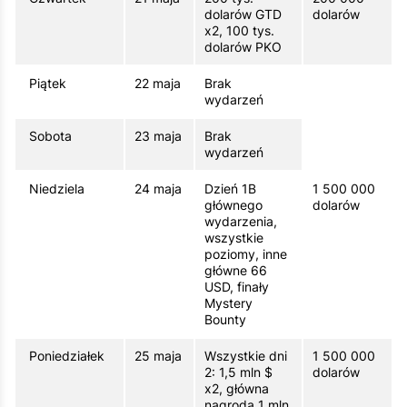
dolarów GTD
dolarów
x2, 100 tys.
dolarów PKO
Piątek
22 maja
Brak
wydarzeń
Sobota
23 maja
Brak
wydarzeń
Niedziela
24 maja
Dzień 1B
1 500 000
głównego
dolarów
wydarzenia,
wszystkie
poziomy, inne
główne 66
USD, finały
Mystery
Bounty
Poniedziałek
25 maja
Wszystkie dni
1 500 000
2: 1,5 mln $
dolarów
x2, główna
nagroda 1 mln