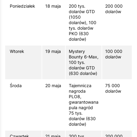
Poniedziałek
18 maja
200 tys.
200 000
dolarów GTD
dolarów
(1050
dolarów), 100
tys. dolarów
PKO (630
dolarów)
Wtorek
19 maja
Mystery
100 000
Bounty 6-Max,
dolarów
100 tys.
dolarów GTD
(630 dolarów)
Środa
20 maja
Tajemnicza
75 000
nagroda
dolarów
PLO8,
gwarantowana
pula nagród
75 tys.
dolarów (630
dolarów)
Czwartek
21 maja
200 tys.
200 000