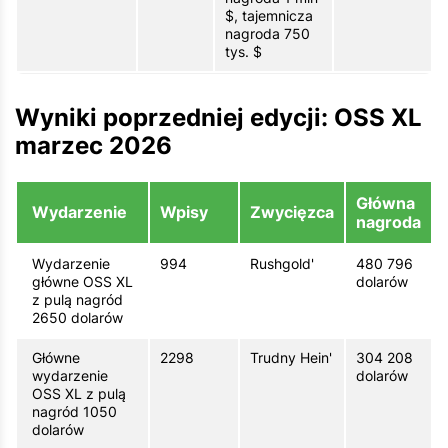
$, tajemnicza
nagroda 750
tys. $
Wyniki poprzedniej edycji: OSS XL
marzec 2026
Główna
Wydarzenie
Wpisy
Zwycięzca
nagroda
Wydarzenie
994
Rushgold'
480 796
główne OSS XL
dolarów
z pulą nagród
2650 dolarów
Główne
2298
Trudny Hein'
304 208
wydarzenie
dolarów
OSS XL z pulą
nagród 1050
dolarów