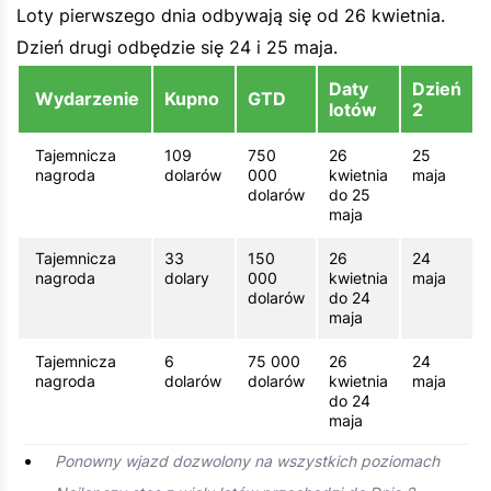
Loty pierwszego dnia odbywają się od 26 kwietnia.
Dzień drugi odbędzie się 24 i 25 maja.
Daty
Dzień
Wydarzenie
Kupno
GTD
lotów
2
Tajemnicza
109
750
26
25
nagroda
dolarów
000
kwietnia
maja
dolarów
do 25
maja
Tajemnicza
33
150
26
24
nagroda
dolary
000
kwietnia
maja
dolarów
do 24
maja
Tajemnicza
6
75 000
26
24
nagroda
dolarów
dolarów
kwietnia
maja
do 24
maja
Ponowny wjazd dozwolony na wszystkich poziomach