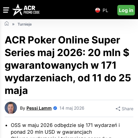
Log in
PL
Turnieje
ACR Poker Online Super
Series maj 2026: 20 mln $
gwarantowanych w 171
wydarzeniach, od 11 do 25
maja
By
Pessi Lamm
14 maj 2026
Share
OSS w maju 2026 odbędzie się 171 wydarzeń i
ponad 20 mln USD w gwarancjach