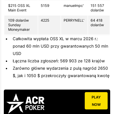
$215 OSS XL
5159
manuelmpc'
151 557
Main Event
dolarów
109 dolarów
4225
PERRYNELL'
64 418
Sunday
dolarów
Moneymaker
Całkowita wypłata OSS XL w marcu 2026 r.:
ponad 60 mln USD przy gwarantowanych 50 mln
USD
Łączna liczba zgłoszeń: 569 903 ze 128 krajów
Zarówno główne wydarzenia z pulą nagród 2650
$, jak i 1050 $ przekroczyły gwarantowaną kwotę
PLAY
NOW