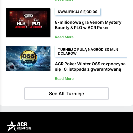
wysokości 25 milionów dolarów
KWALIFIKUJ SIĘ OD 0$
8-milionowa gra Venom Mystery
Bounty & PLO w ACR Poker
rozpoczyna się 19 stycznia
Read More
TURNIEJ Z PULĄ NAGRÓD 30 MLN
DOLARÓW
ACR Poker Winter OSS rozpoczyna
się 10 listopada z gwarantowaną
pulą nagród w wysokości 20
Read More
milionów dolarów
See All Turnieje