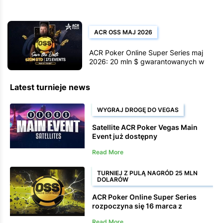
ACR OSS MAJ 2026
ACR Poker Online Super Series maj
2026: 20 mln $ gwarantowanych w
171 wydarzeniach, od 11 do 25 maja
Latest turnieje news
WYGRAJ DROGĘ DO VEGAS
Satellite ACR Poker Vegas Main
Event już dostępny
Read More
TURNIEJ Z PULĄ NAGRÓD 25 MLN
DOLARÓW
ACR Poker Online Super Series
rozpoczyna się 16 marca z
gwarantowaną pulą nagród w
Read More