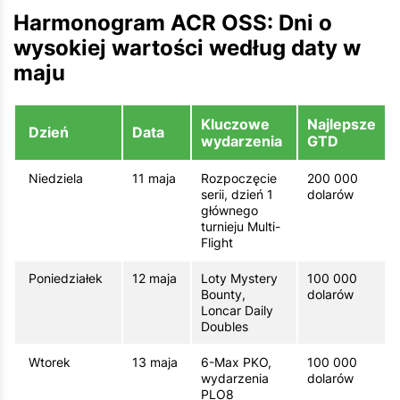
Harmonogram ACR OSS: Dni o
wysokiej wartości według daty w
maju
Kluczowe
Najlepsze
Dzień
Data
wydarzenia
GTD
Niedziela
11 maja
Rozpoczęcie
200 000
serii, dzień 1
dolarów
głównego
turnieju Multi-
Flight
Poniedziałek
12 maja
Loty Mystery
100 000
Bounty,
dolarów
Loncar Daily
Doubles
Wtorek
13 maja
6-Max PKO,
100 000
wydarzenia
dolarów
PLO8