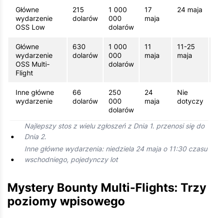
Główne
215
1 000
17
24 maja
wydarzenie
dolarów
000
maja
m
OSS Low
dolarów
Główne
630
1 000
11
11-25
wydarzenie
dolarów
000
maja
maja
m
OSS Multi-
dolarów
Flight
Inne główne
66
250
24
Nie
wydarzenie
dolarów
000
maja
dotyczy
m
dolarów
Najlepszy stos z wielu zgłoszeń z Dnia 1. przenosi się do
Dnia 2.
Inne główne wydarzenia: niedziela 24 maja o 11:30 czasu
wschodniego, pojedynczy lot
Mystery Bounty Multi-Flights: Trzy
poziomy wpisowego