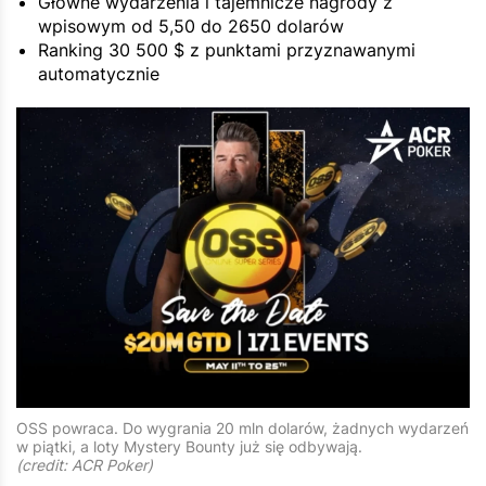
Główne wydarzenia i tajemnicze nagrody z
wpisowym od 5,50 do 2650 dolarów
Ranking 30 500 $ z punktami przyznawanymi
automatycznie
OSS powraca. Do wygrania 20 mln dolarów, żadnych wydarzeń
w piątki, a loty Mystery Bounty już się odbywają.
(credit: ACR Poker)