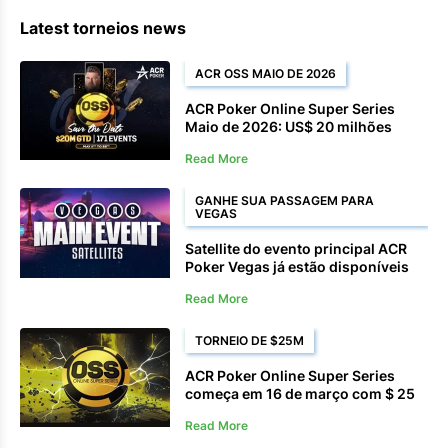
Latest torneios news
ACR OSS MAIO DE 2026
ACR Poker Online Super Series
Maio de 2026: US$ 20 milhões
garantidos em 171 eventos, de 11 a
Read More
25 de maio.
GANHE SUA PASSAGEM PARA
VEGAS
Satellite do evento principal ACR
Poker Vegas já estão disponíveis
Read More
TORNEIO DE $25M
ACR Poker Online Super Series
começa em 16 de março com $ 25
milhões garantidos
Read More