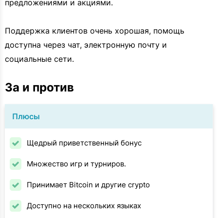
предложениями и акциями.
Поддержка клиентов очень хорошая, помощь
доступна через чат, электронную почту и
социальные сети.
За и против
Плюсы
Щедрый приветственный бонус
Множество игр и турниров.
Принимает Bitcoin и другие crypto
Доступно на нескольких языках