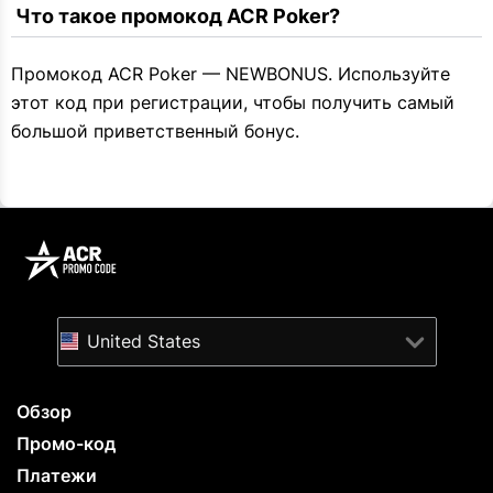
 Что такое промокод 
ACR
 Poker?
Промокод
ACR
Poker — NEWBONUS. Используйте
этот код при регистрации, чтобы получить самый
большой приветственный бонус.
United States
Обзор
Промо-код
Платежи