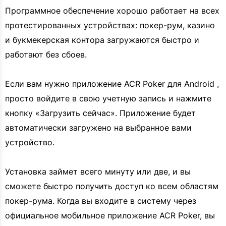
Программное обеспечение хорошо работает на всех
протестированных устройствах: покер-рум, казино
и букмекерская контора загружаются быстро и
работают без сбоев.
Если вам нужно приложение
ACR
Poker для Android ,
просто войдите в свою учетную запись и нажмите
кнопку «Загрузить сейчас». Приложение будет
автоматически загружено на выбранное вами
устройство.
Установка займет всего минуту или две, и вы
сможете быстро получить доступ ко всем областям
покер-рума. Когда вы входите в систему через
официальное мобильное приложение
ACR
Poker, вы