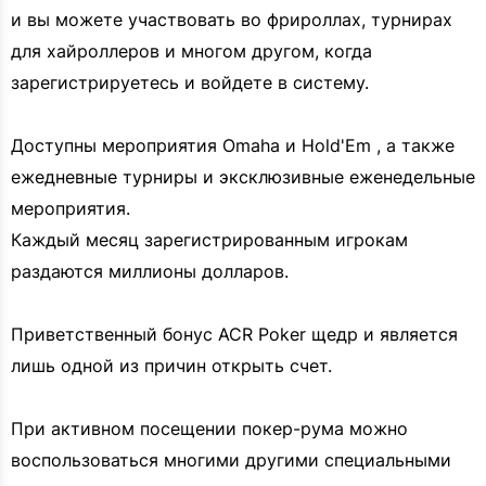
и вы можете участвовать во фрироллах, турнирах
для хайроллеров и многом другом, когда
зарегистрируетесь и войдете в систему.
Доступны мероприятия Omaha и Hold'Em , а также
ежедневные турниры и эксклюзивные еженедельные
мероприятия.
Каждый месяц зарегистрированным игрокам
раздаются миллионы долларов.
Приветственный бонус
ACR
Poker щедр и является
лишь одной из причин открыть счет.
При активном посещении покер-рума можно
воспользоваться многими другими специальными