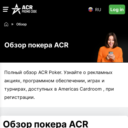
Log in
RU
Обзор
Обзор покера ACR
Полный обзор ACR Poker. Узнайте о рекламных
акциях, программном обеспечении, играх и
турнирах, доступных в Americas Cardroom , при
регистрации.
Обзор покера ACR