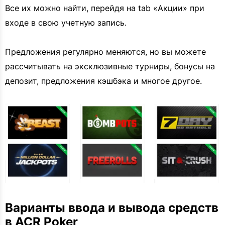
Все их можно найти, перейдя на tab «Акции» при
входе в свою учетную запись.
Предложения регулярно меняются, но вы можете
рассчитывать на эксклюзивные турниры, бонусы на
депозит, предложения кэшбэка и многое другое.
Варианты ввода и вывода средств
в ACR Poker