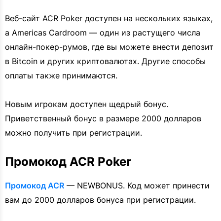
Веб-сайт
ACR
Poker доступен на нескольких языках,
а Americas Cardroom — один из растущего числа
онлайн-покер-румов, где вы можете внести депозит
в Bitcoin и других криптовалютах. Другие способы
оплаты также принимаются.
Новым игрокам доступен щедрый бонус.
Приветственный бонус в размере 2000 долларов
можно получить при регистрации.
Промокод ACR Poker
Промокод
ACR
— NEWBONUS. Код может принести
вам до 2000 долларов бонуса при регистрации.