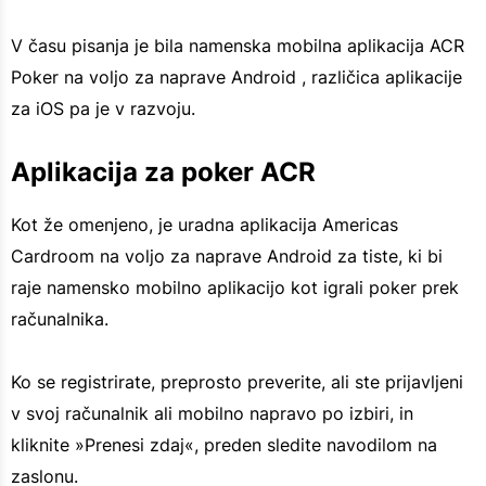
V času pisanja je bila namenska mobilna aplikacija ACR
Poker na voljo za naprave Android , različica aplikacije
za iOS pa je v razvoju.
Aplikacija za poker ACR
Kot že omenjeno, je uradna aplikacija Americas
Cardroom na voljo za naprave Android za tiste, ki bi
raje namensko mobilno aplikacijo kot igrali poker prek
računalnika.
Ko se registrirate, preprosto preverite, ali ste prijavljeni
v svoj računalnik ali mobilno napravo po izbiri, in
kliknite »Prenesi zdaj«, preden sledite navodilom na
zaslonu.