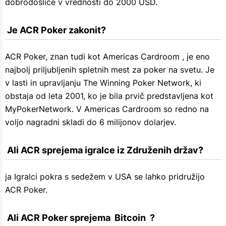
dobrodošlice v vrednosti do 2000 USD.
 Je ACR Poker zakonit?
ACR Poker, znan tudi kot Americas Cardroom , je eno
najbolj priljubljenih spletnih mest za poker na svetu. Je
v lasti in upravljanju The Winning Poker Network, ki
obstaja od leta 2001, ko je bila prvič predstavljena kot
MyPokerNetwork. V Americas Cardroom so redno na
voljo nagradni skladi do 6 milijonov dolarjev.
 Ali ACR sprejema igralce iz Združenih držav?
ja Igralci pokra s sedežem v USA se lahko pridružijo
ACR Poker.
 Ali ACR Poker sprejema  Bitcoin  ?