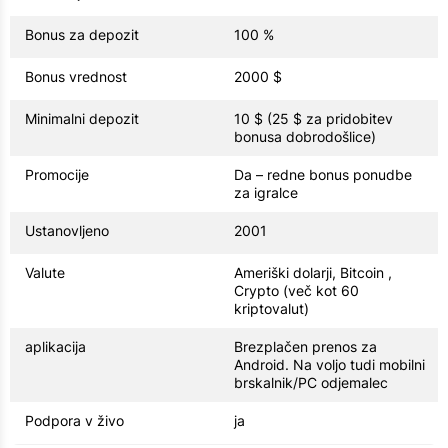
Bonus za depozit
100 %
Bonus vrednost
2000 $
Minimalni depozit
10 $ (25 $ za pridobitev
bonusa dobrodošlice)
Promocije
Da – redne bonus ponudbe
za igralce
Ustanovljeno
2001
Valute
Ameriški dolarji, Bitcoin ,
Crypto (več kot 60
kriptovalut)
aplikacija
Brezplačen prenos za
Android. Na voljo tudi mobilni
brskalnik/PC odjemalec
Podpora v živo
ja