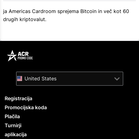
ja Americas Cardroom sprejema Bitcoin in več kot 60
drugih kriptovalut.
United States
Registracija
Promocijska koda
Plačila
Turnirji
aplikacija