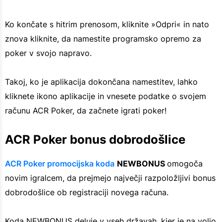
Ko končate s hitrim prenosom, kliknite »Odpri« in nato
znova kliknite, da namestite programsko opremo za
poker v svojo napravo.
Takoj, ko je aplikacija dokončana namestitev, lahko
kliknete ikono aplikacije in vnesete podatke o svojem
računu ACR Poker, da začnete igrati poker!
ACR Poker bonus dobrodošlice
ACR Poker promocijska koda
NEWBONUS
omogoča
novim igralcem, da prejmejo največji razpoložljivi bonus
dobrodošlice ob registraciji novega računa.
Koda NEWBONUS deluje v vseh državah, kjer je na voljo