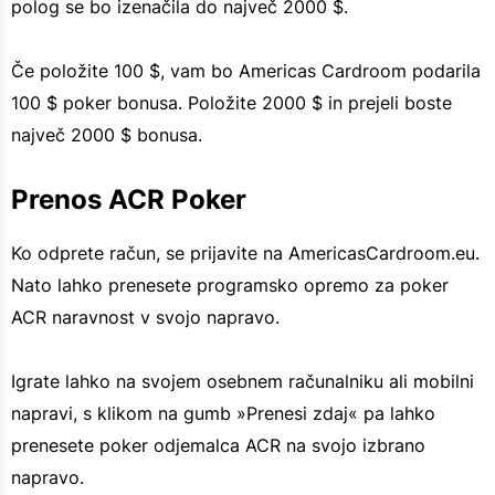
polog se bo izenačila do največ 2000 $.
Če položite 100 $, vam bo Americas Cardroom podarila
100 $ poker bonusa. Položite 2000 $ in prejeli boste
največ 2000 $ bonusa.
Prenos ACR Poker
Ko odprete račun, se prijavite na AmericasCardroom.eu.
Nato lahko prenesete programsko opremo za poker
ACR naravnost v svojo napravo.
Igrate lahko na svojem osebnem računalniku ali mobilni
napravi, s klikom na gumb »Prenesi zdaj« pa lahko
prenesete poker odjemalca ACR na svojo izbrano
napravo.