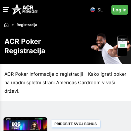
Log in
SL
Registracija
ACR Poker
Registracija
ACR Poker Informacije o registraciji - Kako igrati poker
na uradni spletni strani Americas Cardroom v vaši
državi.
PRIDOBITE SVOJ BONUS