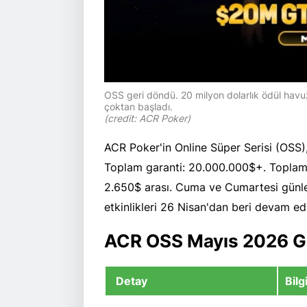
OSS geri döndü. 20 milyon dolarlık ödül havu
çoktan başladı.
(credit: ACR Poker)
ACR Poker'in Online Süper Serisi (OSS),
Toplam garanti: 20.000.000$+. Toplam etk
2.650$ arası. Cuma ve Cumartesi günler
etkinlikleri 26 Nisan'dan beri devam ed
ACR OSS Mayıs 2026 G
Detay
Bilg