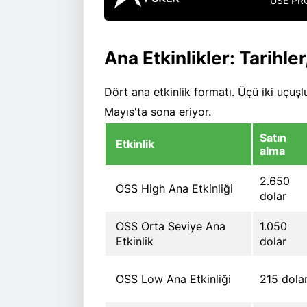
USE P
Ana Etkinlikler: Tarihler
Dört ana etkinlik formatı. Üçü iki uçuşl
Mayıs'ta sona eriyor.
Satın
Etkinlik
alma
2.650
OSS High Ana Etkinliği
dolar
OSS Orta Seviye Ana
1.050
Etkinlik
dolar
OSS Low Ana Etkinliği
215 dola