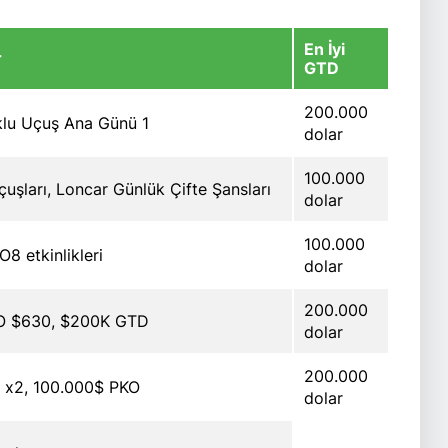
En İyi
r
GTD
200.000
oklu Uçuş Ana Günü 1
dolar
100.000
uşları, Loncar Günlük Çifte Şansları
dolar
100.000
8 etkinlikleri
dolar
200.000
KO $630, $200K GTD
dolar
200.000
 x2, 100.000$ PKO
dolar