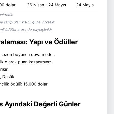
00 dolar
26 Nisan - 24 Mayıs
24 Mayıs
mektedir.
 sahip olan kişi 2. güne yükselir.
 ödüller arasında paylaştırıldı.
alaması: Yapı ve Ödüller
üm sezon boyunca devam eder.
ik olarak puan kazanırsınız.
ikir.
a, Düşük
ncilik ödülü: 15.000 dolar
 Ayındaki Değerli Günler