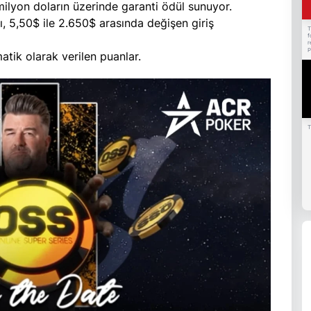
ilyon doların üzerinde garanti ödül sunuyor.
ı, 5,50$ ile 2.650$ arasında değişen giriş
T
f
r
P
tik olarak verilen puanlar.
T