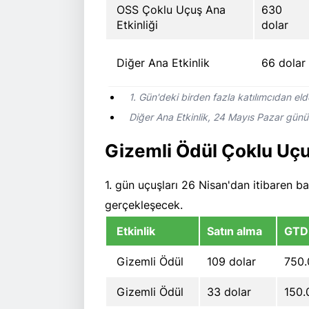
OSS Çoklu Uçuş Ana
630
Etkinliği
dolar
Diğer Ana Etkinlik
66 dolar
1. Gün'deki birden fazla katılımcıdan eld
Diğer Ana Etkinlik, 24 Mayıs Pazar günü
Gizemli Ödül Çoklu Uçuş
1. gün uçuşları 26 Nisan'dan itibaren ba
gerçekleşecek.
Etkinlik
Satın alma
GTD
Gizemli Ödül
109 dolar
750.
Gizemli Ödül
33 dolar
150.