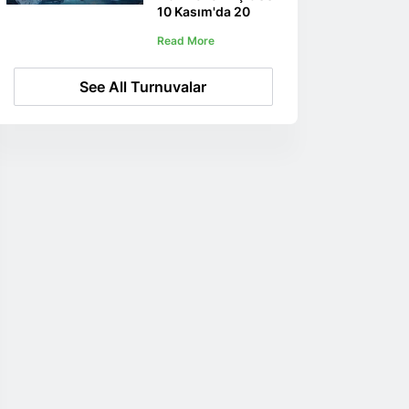
10 Kasım'da 20
Milyon Dolar
Read More
Garantili Ödülle
Başlıyor
See All Turnuvalar