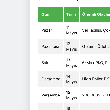
Gün
Tarih
Önemli Olayla
11
Pazar
Seri açılışı, Ç
Mayıs
12
Pazartesi
Gizemli Ödül uç
Mayıs
13
Salı
6-Max PKO, PLO
Mayıs
14
Çarşamba
High Roller P
Mayıs
15
Perşembe
200.000$ GTD
Mayıs
16