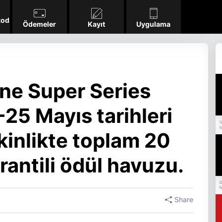
kod
Ödemeler
Kayıt
Uygulama
ne Super Series
25 Mayıs tarihleri
U
t
kinlikte toplam 20
rantili ödül havuzu.
D
M
Share