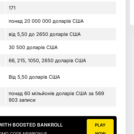
171
понад 20 000 000 доларів США
від 5,50 до 2650 доларів США
30 500 доларів США
66, 215, 1050, 2650 доларів США
Від 5,50 доларів США
понад 60 мільйонів доларів США за 569
903 записи
 WITH BOOSTED BANKROLL
PLAY
ROMO CODE NEWBONUS
NOW