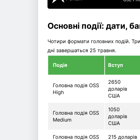
Основні події: дати, ба
Чотири формати головних подій. Три 
дні завершаться 25 травня.
Подія
Вступ
2650
Головна подія OSS
доларів
High
США
1050
Головна подія OSS
доларів
Medium
США
Головна подія OSS
215 доларів