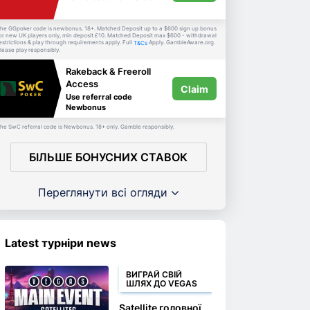
he GGpoker code is newbonus. 18+. Matched Deposit up to a $600 sign up bonus
or new UK players only, min deposit £10. Matched Deposit max $600 - withdrawal
estrictions & play through requirements apply. Full
Apply. GambleAware.org.
T&Cs
lease play responsibly.
Rakeback & Freeroll
Access
Claim
Use referral code
Newbonus
he SwC referral code is Newbonus. 18+ only. Gamble responsibly.
БІЛЬШЕ БОНУСНИХ СТАВОК
Переглянути всі огляди
Latest турніри news
ВИГРАЙ СВІЙ
ШЛЯХ ДО VEGAS
Satellite головної