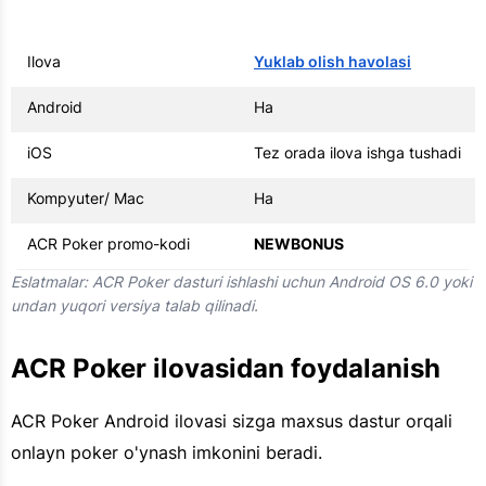
Ilova
Yuklab olish havolasi
Android
Ha
iOS
Tez orada ilova ishga tushadi
Kompyuter/ Mac
Ha
ACR Poker promo-kodi
NEWBONUS
Eslatmalar: ACR Poker dasturi ishlashi uchun Android OS 6.0 yoki
undan yuqori versiya talab qilinadi.
ACR Poker ilovasidan foydalanish
ACR Poker Android ilovasi sizga maxsus dastur orqali
onlayn poker o'ynash imkonini beradi.