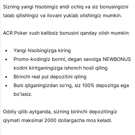
Sizning yangi hisobingiz endi ochiq va siz bonusingizni
talab qilishingiz va ilovani yuklab olishingiz mumkin.
ACR Poker xush kelibsiz bonusini qanday olish mumkin:
Yangi hisobingizga kiring
Promo-kodingiz bormi, degan savolga NEWBONUS
kodini kiritganingizga ishonch hosil qiling
Birinchi real pul depozitini qiling
Buni qilganingizdan so'ng, siz 100% depozitga ega
bo'lasiz.
Oddiy qilib aytganda, sizning birinchi depozitingiz
qiymati maksimal 2000 dollargacha mos keladi.