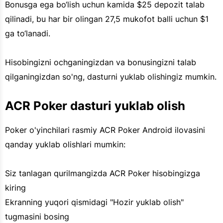
Bonusga ega bo‘lish uchun kamida $25 depozit talab
qilinadi, bu har bir olingan 27,5 mukofot balli uchun $1
ga to‘lanadi.
Hisobingizni ochganingizdan va bonusingizni talab
qilganingizdan so'ng, dasturni yuklab olishingiz mumkin.
ACR Poker dasturi yuklab olish
Poker o'yinchilari rasmiy ACR Poker Android ilovasini
qanday yuklab olishlari mumkin:
Siz tanlagan qurilmangizda ACR Poker hisobingizga
kiring
Ekranning yuqori qismidagi "Hozir yuklab olish"
tugmasini bosing