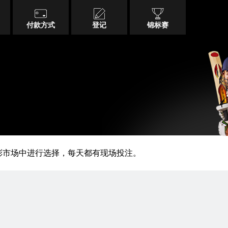
付款方式
登记
锦标赛
育博彩市场中进行选择，每天都有现场投注。