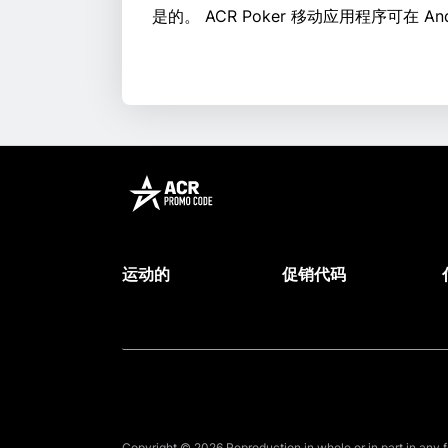
是的。 ACR Poker 移动应用程序可在
运动的
促销代码
Copyright © 2026 Reproduction in whole or in part in any f