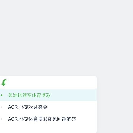
美洲棋牌室体育博彩
ACR 扑克欢迎奖金
ACR 扑克体育博彩常见问题解答