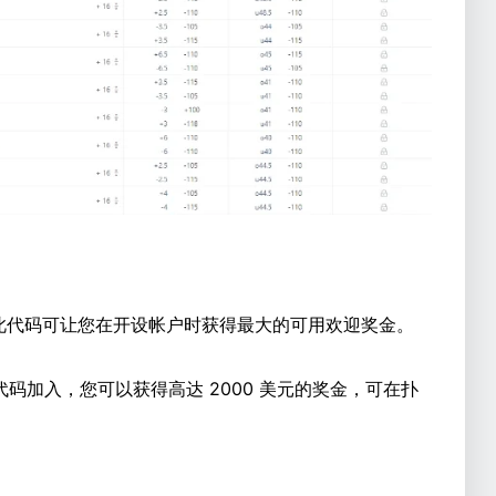
此代码可让您在开设帐户时获得最大的可用欢迎奖金。
码加入，您可以获得高达 2000 美元的奖金，可在扑