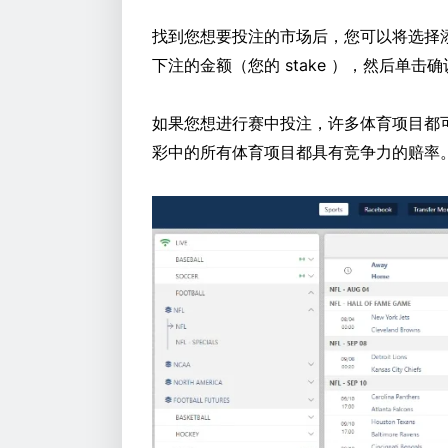
找到您想要投注的市场后，您可以将选择
下注的金额（您的 stake ），然后单击
如果您想进行赛中投注，许多体育项目都可以进行
彩中的所有体育项目都具有竞争力的赔率