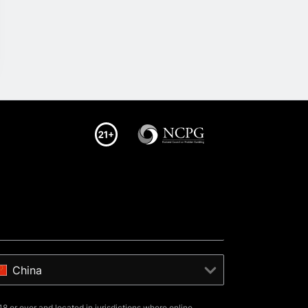
China
8 or over and located in jurisdictions where online