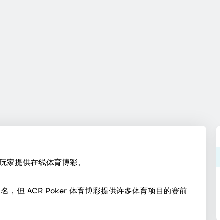
千名玩家提供在线体育博彩。
名，但 ACR Poker 体育博彩提供许多体育项目的赛前