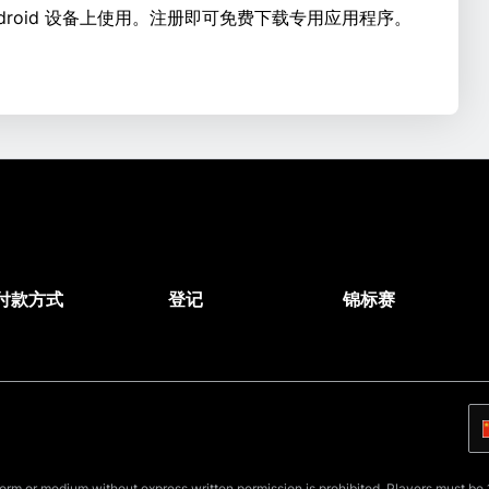
 Android 设备上使用。注册即可免费下载专用应用程序。
付款方式
登记
锦标赛
orm or medium without express written permission is prohibited. Players must be 1