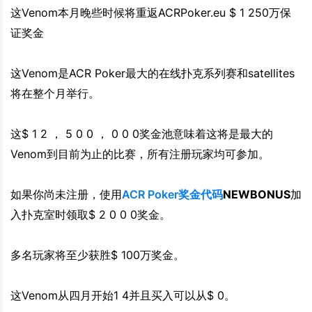
这
Venom
本月晚些时候将重返ACRPoker.eu $ 1 250万保
证奖金
这Venom是ACR Poker最大的在线扑克系列赛和satellites
将在整个月举行。
这$ 1 2 ， 5 0 0 ， 0 0 0奖金池意味着这将是最大的
Venom到目前为止的比赛，所有注册玩家均可参加。
如果你尚未注册，使用
ACR Poker奖金代码
NEWBONUS
加
入扑克室时领取$ 2 0 0 0奖金。
多名玩家将至少获胜$ 100万奖金。
这Venom从四月开始1 4并且买入可以从$ 0。