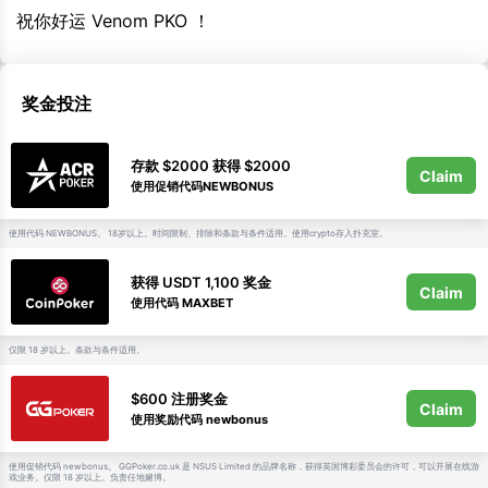
祝你好运
Venom
PKO ！
奖金投注
存款 $2000 获得 $2000
Claim
使用促销代码NEWBONUS
使用代码 NEWBONUS。 18岁以上。时间限制、排除和条款与条件适用。使用crypto存入扑克室。
获得 USDT 1,100 奖金
Claim
使用代码 MAXBET
仅限 18 岁以上。条款与条件适用。
$600 注册奖金
Claim
使用奖励代码 newbonus
使用促销代码 newbonus。 GGPoker.co.uk 是 NSUS Limited 的品牌名称，获得英国博彩委员会的许可，可以开展在线游
戏业务。仅限 18 岁以上。负责任地赌博。