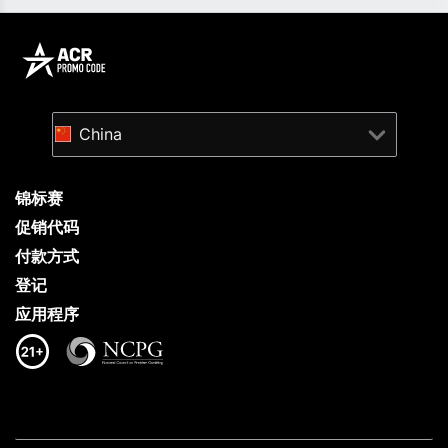
China
锦标赛
促销代码
付款方式
登记
应用程序