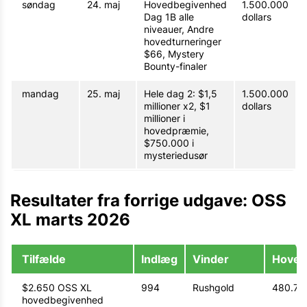
søndag
24. maj
Hovedbegivenhed
1.500.000
Dag 1B alle
dollars
niveauer, Andre
hovedturneringer
$66, Mystery
Bounty-finaler
mandag
25. maj
Hele dag 2: $1,5
1.500.000
millioner x2, $1
dollars
millioner i
hovedpræmie,
$750.000 i
mysteriedusør
Resultater fra forrige udgave: OSS
XL marts 2026
Tilfælde
Indlæg
Vinder
Hoved
$2.650 OSS XL
994
Rushgold
480.796
hovedbegivenhed