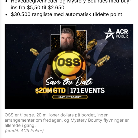
Hovedbegivenheder og Mystery Bounties med buy-
ins fra $5,50 til $2.650
$30.500 rangliste med automatisk tildelte point
OSS er tilbage. 20 millioner dollars på bordet, ingen
arrangementer om fredagen, og Mystery Bounty flyvninger er
allerede i gang.
(credit: ACR Poker)