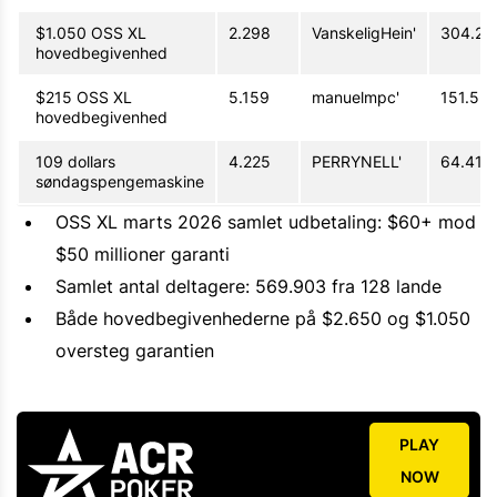
$1.050 OSS XL
2.298
VanskeligHein'
304.208
hovedbegivenhed
$215 OSS XL
5.159
manuelmpc'
151.557
hovedbegivenhed
109 dollars
4.225
PERRYNELL'
64.418 
søndagspengemaskine
OSS XL marts 2026 samlet udbetaling: $60+ mod
$50 millioner garanti
Samlet antal deltagere: 569.903 fra 128 lande
Både hovedbegivenhederne på $2.650 og $1.050
oversteg garantien
PLAY
NOW