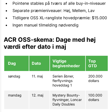
Pointene stables på tværs af alle buy-in-niveauer
Separate præmieniveauer: Høj, Mellem, Lav
Tidligere OSS XL-rangliste hovedpræmie: $15.000
Ingen manuel tilmelding nødvendig
ACR OSS-skema: Dage med høj
værdi efter dato i maj
Vigtige
Top
Dag
Dato
begivenheder
GTD
søndag
11. maj
Serien åbner,
200.000
flerflyvnings
dollars
hoveddag 1
mandag
12. maj
Mystery Bounty-
100.000
flyvninger, Loncar
dollars
Daily Doubles