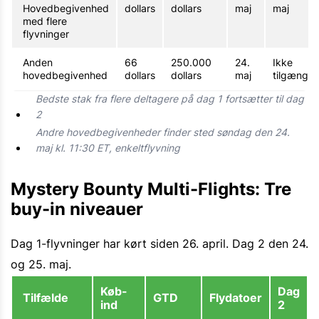
Hovedbegivenhed
dollars
dollars
maj
maj
med flere
flyvninger
Anden
66
250.000
24.
Ikke
hovedbegivenhed
dollars
dollars
maj
tilgængel
Bedste stak fra flere deltagere på dag 1 fortsætter til dag
2
Andre hovedbegivenheder finder sted søndag den 24.
maj kl. 11:30 ET, enkeltflyvning
Mystery Bounty Multi-Flights: Tre
buy-in niveauer
Dag 1-flyvninger har kørt siden 26. april. Dag 2 den 24.
og 25. maj.
Køb-
Dag
Tilfælde
GTD
Flydatoer
ind
2