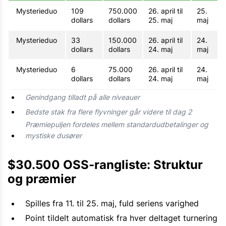
Mysterieduo
109
750.000
26. april til
25.
dollars
dollars
25. maj
maj
Mysterieduo
33
150.000
26. april til
24.
dollars
dollars
24. maj
maj
Mysterieduo
6
75.000
26. april til
24.
dollars
dollars
24. maj
maj
Genindgang tilladt på alle niveauer
Bedste stak fra flere flyvninger går videre til dag 2
Præmiepuljen fordeles mellem standardudbetalinger og
mystiske dusører
$30.500 OSS-rangliste: Struktur
og præmier
Spilles fra 11. til 25. maj, fuld seriens varighed
Point tildelt automatisk fra hver deltaget turnering