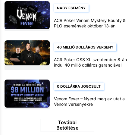
NAGY ESEMÉNY
ACR Poker Venom Mystery Bounty &
PLO események október 13-án
kezdődnek
40 MILLIÓ DOLLÁROS VERSENY
ACR Poker OSS XL szeptember 8-án
indul 40 millió dolláros garanciával
0 DOLLÁRRA JOGOSULT
Venom Fever – Nyerd meg az utat a
Venom versenyekre
További
Betöltése