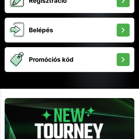
Regisztráció
Belépés
Promóciós kód