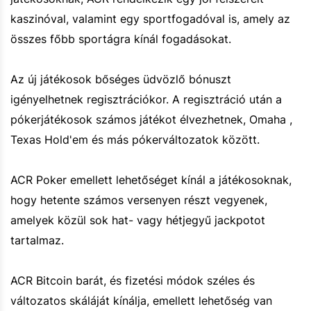
kaszinóval, valamint egy sportfogadóval is, amely az
összes főbb sportágra kínál fogadásokat.
Az új játékosok bőséges üdvözlő bónuszt
igényelhetnek regisztrációkor. A regisztráció után a
pókerjátékosok számos játékot élvezhetnek, Omaha ,
Texas Hold'em és más pókerváltozatok között.
ACR Poker emellett lehetőséget kínál a játékosoknak,
hogy hetente számos versenyen részt vegyenek,
amelyek közül sok hat- vagy hétjegyű jackpotot
tartalmaz.
ACR Bitcoin barát, és fizetési módok széles és
változatos skáláját kínálja, emellett lehetőség van