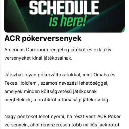
ACR pókerversenyek
Americas Cardroom rengeteg játékot és exkluzív
versenyeket kínál játékosainak.
Játszhat olyan pókerváltozatokkal, mint Omaha és
Texas Hold'em , számos nevezési lehetőséggel,
amelyek minden költségvetésű játékosnak
megfelelnek, a profiktól a társasági játékosokig.
Nagy pénzeket lehet nyerni, ha részt vesz ACR Poker
versenyein, ahol rendszeresen több milliós jackpotot