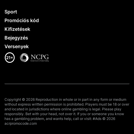
Sport
Promóciós kód
Kifizetések
Bejegyzés
Versenyek
Copyright © 2026 Reproduction in whole or in part in any form or medium
without express written permission is prohibited. Players must be 18 or over
and located in jurisdictions where online gambling is legal. Please play
responsibly. Bet with your head, not over it. If you or someone you know
has a gambling problem, and wants help, call or visit: #Ads © 2026
acrpromocode.com