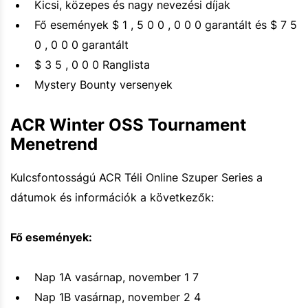
Kicsi, közepes és nagy nevezési díjak
Fő események $ 1 , 5 0 0 , 0 0 0 garantált és $ 7 5
0 , 0 0 0 garantált
$ 3 5 , 0 0 0 Ranglista
Mystery Bounty versenyek
ACR Winter OSS Tournament
Menetrend
Kulcsfontosságú ACR Téli Online Szuper Series a
dátumok és információk a következők:
Fő események:
Nap 1A vasárnap, november 1 7
Nap 1B vasárnap, november 2 4