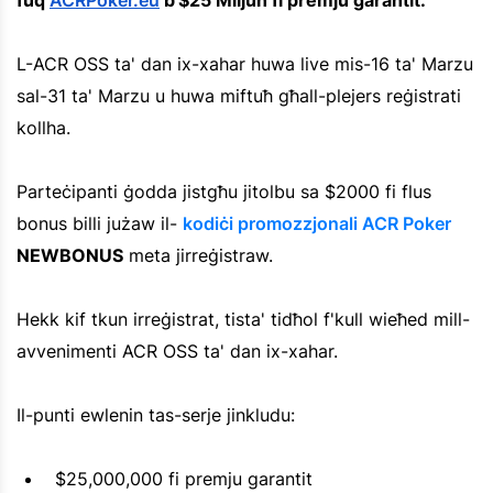
fuq
ACRPoker.eu
b'$25 Miljun fi premju garantit.
L-ACR OSS ta' dan ix-xahar huwa live mis-16 ta' Marzu
sal-31 ta' Marzu u huwa miftuħ għall-plejers reġistrati
kollha.
Parteċipanti ġodda jistgħu jitolbu sa $2000 fi flus
bonus billi jużaw il-
kodiċi promozzjonali ACR Poker
NEWBONUS
meta jirreġistraw.
Hekk kif tkun irreġistrat, tista' tidħol f'kull wieħed mill-
avvenimenti ACR OSS ta' dan ix-xahar.
Il-punti ewlenin tas-serje jinkludu:
$25,000,000 fi premju garantit