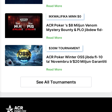
huma disponibbli
Read More
IKKWALIFIKA MINN $0
ACR Poker 's $8 Miljun Venom
Mystery Bounty & PLO jibdew fid-
19 ta' Jannar
Read More
$30M TOURNAMENT
ACR Poker Winter OSS jibda fl-10
ta' Novembru b'$20 Miljun Garantiti
Read More
See All Tournaments