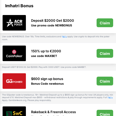
Imħatri Bonus
Deposit $2000 Get $2000
Claim
Use promo code NEWBONUS
Use code NEWBONUS. Over 18s. Time limits, exclusions and
apply. Use crypto to deposit into the poker
T&Cs
room.
150% up to €2000
Claim
use code MAXBET
Deposit USDT $1333.33. Get $2000. Play with 3333 USDT. Use promo code MAXBET.
$600 sign up bonus
Claim
Bonus Code newbonus
The GGpoker code is newbonus. 18+. Matched Deposit up to a $600 sign up bonus for new UK players only, min
deposit £10. Matched Deposit max $600 - withdrawal restrictions & play through requirements apply. Full
T&Cs
Apply. GambleAware.org. Please play responsibly.
Rakeback & Freeroll Access
Claim