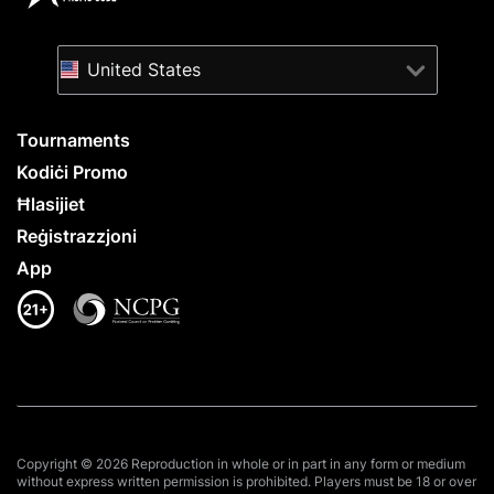
United States
Tournaments
Kodiċi Promo
Ħlasijiet
Reġistrazzjoni
App
Copyright © 2026 Reproduction in whole or in part in any form or medium
without express written permission is prohibited. Players must be 18 or over