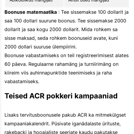
Boonuse matemaatika
: Tee sissemakse 100 dollarit ja
saa 100 dollari suurune boonus. Tee sissemakse 2000
dollarit ja saa kogu 2000 dollarit. Mida rohkem sa
sisse maksad, seda rohkem boonuseid avate, kuni
2000 dollari suuruse ülempiirini.
Boonuse vabastamiseks on teil registreerimisest alates
60 päeva. Regulaarne rahamäng ja turniirimäng on
kiireim viis auhinnapunktide teenimiseks ja raha
vabastamiseks.
Teised ACR pokkeri kampaaniad
Lisaks tervitusboonusele pakub ACR ka mitmekülgset
kampaaniakalendrit. Püsivate iganädalaste ürituste,
rakebacki ja hooajaliste seeriate kaudu pakutakse