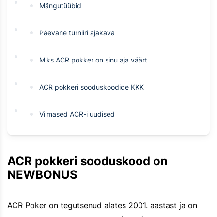
Mängutüübid
Päevane turniiri ajakava
Miks ACR pokker on sinu aja väärt
ACR pokkeri sooduskoodide KKK
Viimased ACR-i uudised
ACR pokkeri sooduskood on
NEWBONUS
ACR Poker on tegutsenud alates 2001. aastast ja on