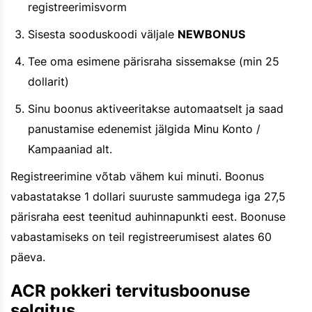
registreerimisvorm
Sisesta sooduskoodi väljale
NEWBONUS
Tee oma esimene pärisraha sissemakse (min 25
dollarit)
Sinu boonus aktiveeritakse automaatselt ja saad
panustamise edenemist jälgida Minu Konto /
Kampaaniad alt.
Registreerimine võtab vähem kui minuti. Boonus
vabastatakse 1 dollari suuruste sammudega iga 27,5
pärisraha eest teenitud auhinnapunkti eest. Boonuse
vabastamiseks on teil registreerumisest alates 60
päeva.
ACR pokkeri tervitusboonuse
selgitus