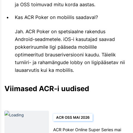
ja OSS toimuvad mitu korda aastas.
Kas ACR Poker on mobiilis saadaval?
Jah. ACR Poker on spetsiaalne rakendus
Android-seadmetele. iOS-i kasutajad saavad
pokkeriruumile ligi pääseda mobiilile
optimeeritud brauseriversiooni kaudu. Täielik
turniiri- ja rahamängude lobby on ligipääsetav nii
lauaarvutis kui ka mobiilis.
Viimased ACR-i uudised
ACR OSS MAI 2026
ACR Poker Online Super Series mai