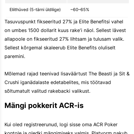
Eliithüved (5-tärni üldliige)
~60–65%
Tasuvuspunkt fikseeritud 27% ja Elite Benefitsi vahel
on umbes 1500 dollarit kuus rake'i näol. Sellest lävest
allapoole on fikseeritud 27% lihtsam ja tulusam valik.
Sellest kõrgemal skaleerub Elite Benefits oluliselt
paremini.
Mõlemad rajad teenivad lisaväärtust The Beasti ja Sit &
Crushi iganädalaste edetabelites, mis töötavad
sõltumatult valitud rakebacki valikust.
Mängi pokkerit ACR-is
Kui oled registreerunud, logi sisse oma ACR Poker
kontole ja oledki mängimiseks valmis. Platvorm pakub